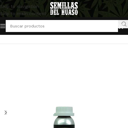
Skip to navigation
Skip to main content
Inicio
/
Artículos Indoor
/
Abonos y Fertilizantes