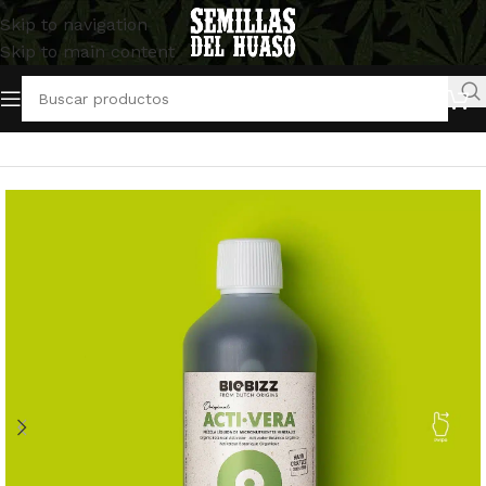
Skip to navigation
Skip to main content
Inicio
/
Artículos Indoor
/
Abonos y Fertilizantes