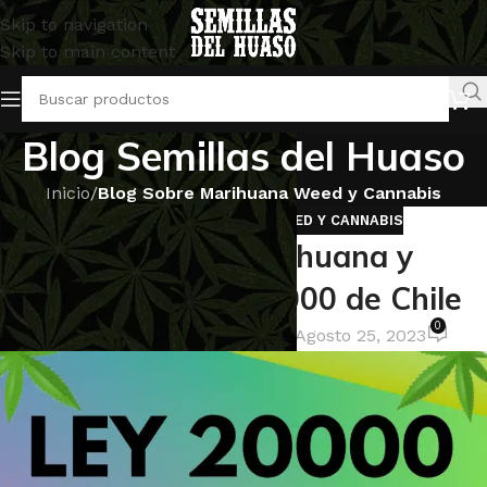
Skip to navigation
Skip to main content
Blog Semillas del Huaso
Inicio
/
Blog Sobre Marihuana Weed y Cannabis
BLOG SOBRE MARIHUANA WEED Y CANNABIS
Cultivo de Marihuana y
Consumo: Ley 20.000 de Chile
0
Jose Miguel Garcia
Activado Agosto 25, 2023