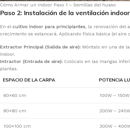
Cómo Armar un Indoor Paso 1 – Semillas del huaso
Paso 2: Instalación de la ventilación indoor
En el
cultivo indoor para principiantes
, la renovación del
crecimiento se estancará. Aplicando física básica (el aire c
Extractor Principal (Salida de aire):
Móntalo en una de las
indoor.
Intractor (Entrada de aire):
Colócalo en las mangas inferio
plantas.
ESPACIO DE LA CARPA
POTENCIA LU
60×60 cm
100W – 150W
80×80 cm
200W – 240
100×100 cm
300W – 400