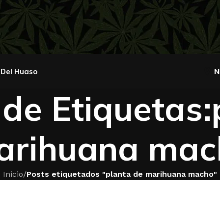
 Del Huaso
N
 de Etiquetas:
arihuana mac
Inicio
/
Posts etiquetados "planta de marihuana macho"