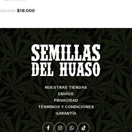
$
18.000
$
20.000
AGREGAR AL CARRITO
NUESTRAS TIENDAS
ENVÍOS
PRIVACIDAD
TÉRMINOS Y CONDICIONES
GARANTÍA