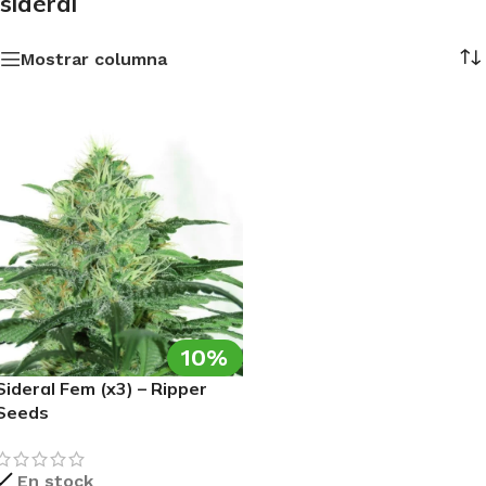
sideral
Mostrar columna
10%
Sideral Fem (x3) – Ripper
Seeds
En stock