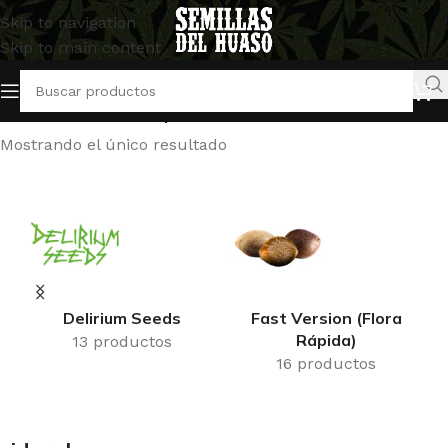
Skip to navigation
Skip to main content
Inicio
/
Productos etiquetados “sideral”
Mostrando el único resultado
Delirium Seeds
Fast Version (Flora
Rápida)
13 productos
16 productos