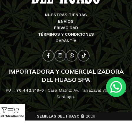
NUESTRAS TIENDAS
ENVÍOS
PRIVACIDAD
TÉRMINOS Y CONDICIONES
GARANTÍA
IMPORTADORA Y COMERCIALIZADORA
DEL HUASO SPA
RUT:
76.442.318-6
| Casa Matriz: Av. Irarrázaval 753, Ñuñoa,
Santiago.
SEMILLAS DEL HUASO
2026
Filtros
Menú
Carrito