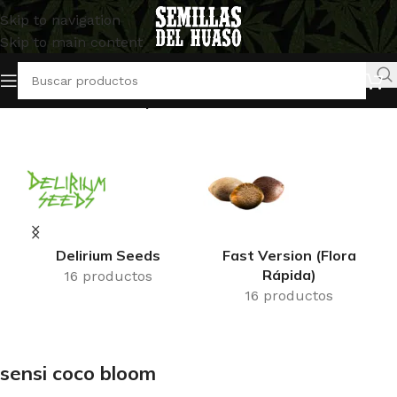
Skip to navigation
Skip to main content
Inicio
/
Productos etiquetados “sensi coco bloom”
Delirium Seeds
Fast Version (Flora
Rápida)
16 productos
16 productos
sensi coco bloom