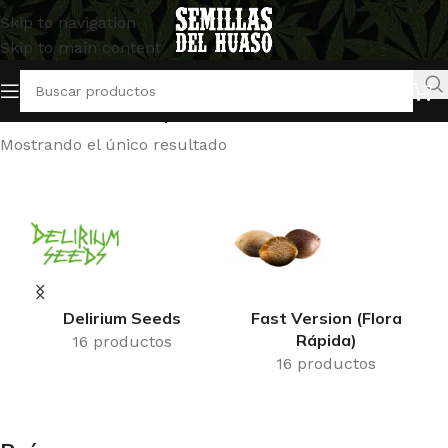
Skip to navigation
Skip to main content
Inicio
/
Productos etiquetados “Raíces”
Mostrando el único resultado
Delirium Seeds
Fast Version (Flora
Rápida)
16 productos
16 productos