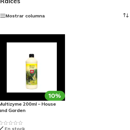
Raíces
Mostrar columna
10%
Multizyme 200ml – House
and Garden
En stock