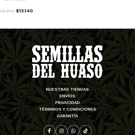
$
13.140
$
14.600
AGREGAR AL CARRITO
NUESTRAS TIENDAS
ENVÍOS
PRIVACIDAD
TÉRMINOS Y CONDICIONES
GARANTÍA