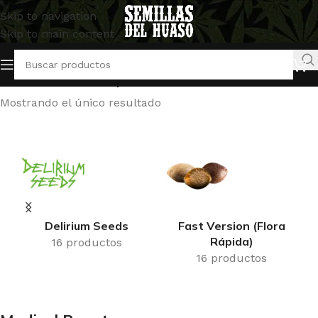
Skip to navigation
Skip to main content
Inicio
/
Productos etiquetados “Medical Runntz”
Mostrando el único resultado
Delirium Seeds
Fast Version (Flora
Rápida)
16 productos
16 productos