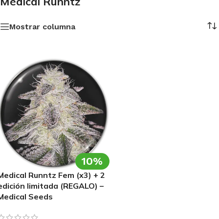
Medical Runntz
Mostrar columna
10%
Medical Runntz Fem (x3) + 2
edición limitada (REGALO) –
Medical Seeds