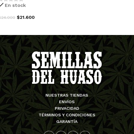
En stock
$
21.600
$
24.000
AGREGAR AL CARRITO
NUESTRAS TIENDAS
ENVÍOS
PRIVACIDAD
TÉRMINOS Y CONDICIONES
GARANTÍA