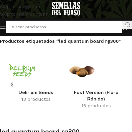
Skip to navigation
Skip to main content
Inicio
/
Productos etiquetados “led quantum board rg300”
Delirium Seeds
Fast Version (Flora
Rápida)
13 productos
16 productos
led quantum board rg300