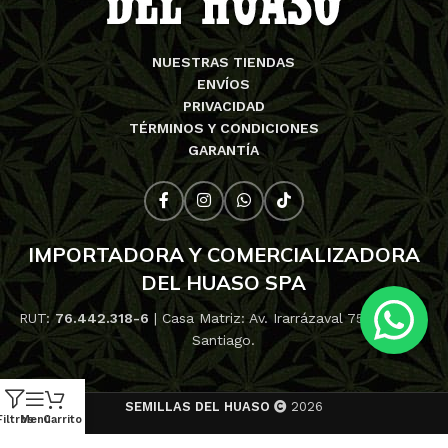
NUESTRAS TIENDAS
ENVÍOS
PRIVACIDAD
TÉRMINOS Y CONDICIONES
GARANTÍA
IMPORTADORA Y COMERCIALIZADORA
DEL HUASO SPA
RUT:
76.442.318-6
| Casa Matriz: Av. Irarrázaval 753, Ñuñoa,
Santiago.
SEMILLAS DEL HUASO
2026
Filtros
Menú
Carrito