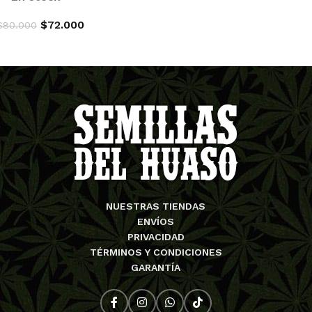
$
72.000
$
80.000
AGREGAR AL CARRITO
NUESTRAS TIENDAS
ENVÍOS
PRIVACIDAD
TÉRMINOS Y CONDICIONES
GARANTÍA