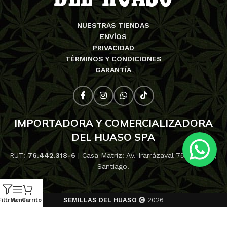
NUESTRAS TIENDAS
ENVÍOS
PRIVACIDAD
TÉRMINOS Y CONDICIONES
GARANTÍA
IMPORTADORA Y COMERCIALIZADORA
DEL HUASO SPA
RUT:
76.442.318-6
| Casa Matriz: Av. Irarrázaval 753, Ñuñoa,
Santiago.
SEMILLAS DEL HUASO
2026
Filtros
Menú
Carrito