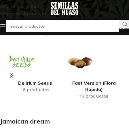
Skip to navigation
Skip to main content
Inicio
/
Productos etiquetados “Jamaican dream”
Delirium Seeds
Fast Version (Flora
Rápida)
16 productos
16 productos
Jamaican dream