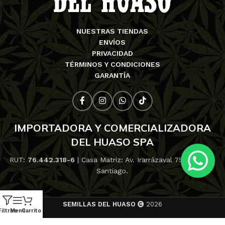
NUESTRAS TIENDAS
ENVÍOS
PRIVACIDAD
TÉRMINOS Y CONDICIONES
GARANTÍA
IMPORTADORA Y COMERCIALIZADORA
DEL HUASO SPA
RUT:
76.442.318-6
| Casa Matriz: Av. Irarrázaval 753, Ñuñoa,
Santiago.
SEMILLAS DEL HUASO
2026
Filtros
Menú
Carrito