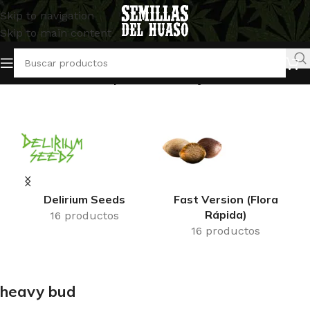
Skip to navigation
Skip to main content
Inicio
/
Productos etiquetados “heavy bud”
Delirium Seeds
Fast Version (Flora
Rápida)
16 productos
16 productos
heavy bud