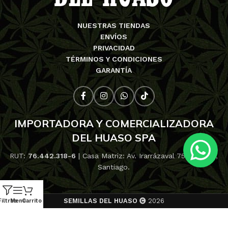
NUESTRAS TIENDAS
ENVÍOS
PRIVACIDAD
TÉRMINOS Y CONDICIONES
GARANTÍA
IMPORTADORA Y COMERCIALIZADORA
DEL HUASO SPA
RUT:
76.442.318-6
| Casa Matriz: Av. Irarrázaval 753, Ñuñoa,
Santiago.
SEMILLAS DEL HUASO
2026
Filtros
Menú
Carrito