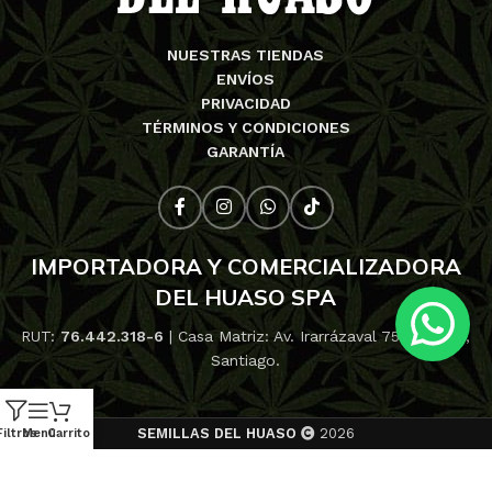
NUESTRAS TIENDAS
ENVÍOS
PRIVACIDAD
TÉRMINOS Y CONDICIONES
GARANTÍA
IMPORTADORA Y COMERCIALIZADORA
DEL HUASO SPA
RUT:
76.442.318-6
| Casa Matriz: Av. Irarrázaval 753, Ñuñoa,
Santiago.
SEMILLAS DEL HUASO
2026
Filtros
Menú
Carrito