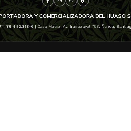
RAMID SEEDS
WO
PORTADORA Y COMERCIALIZADORA DEL HUASO 
UT:
76.442.318-6
| Casa Matriz: Av. Irarrázaval 753, Ñuñoa, Santia