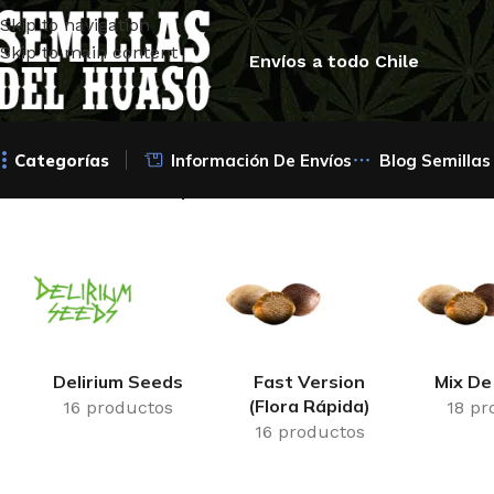
Skip to navigation
Skip to main content
Envíos a todo Chile
Categorías
Información De Envíos
Blog Semillas
Inicio
/
Productos etiquetados “Gold Line”
Delirium Seeds
Fast Version
Mix De
(Flora Rápida)
16 productos
18 pr
16 productos