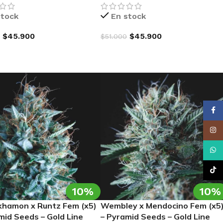
stock
En stock
$
45.900
$
45.900
$
51.000
AR AL CARRITO
AGREGAR AL CARRITO
Face
Insta
What
TikTo
10%
10%
hamon x Runtz Fem (x5)
Wembley x Mendocino Fem (x5
PPER SEEDS
mid Seeds – Gold Line
– Pyramid Seeds – Gold Line