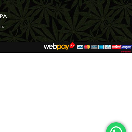
RLD OF SEEDS
SPA
go.