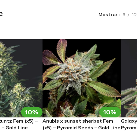
e
Mostrar
9
12
10%
10%
untz Fem (x5) –
Anubis x sunset sherbet Fem
Galaxy
– Gold Line
(x5) – Pyramid Seeds – Gold Line
Pyrami