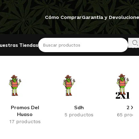
Cómo Comprar
Garantía y Devolucion
uestras Tiendas
Mostrando 8 resultados
Promos Del
Sdh
2 X 1
Huaso
5 productos
65 produ
17 productos