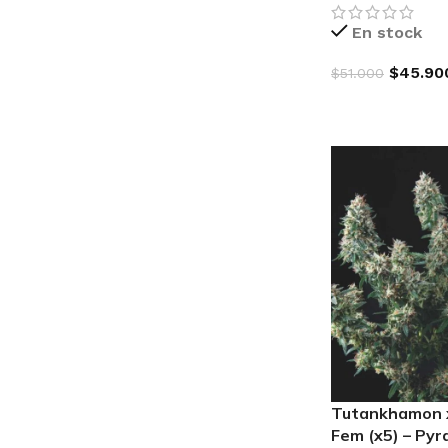
En stock
$
45.90
$
51.000
AGREGAR AL C
Tutankhamon 
 SEEDS
EX
Fem (x5) – Pyr