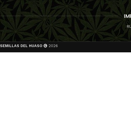
A SEEDS
PY
IM
R
SEMILLAS DEL HUASO
2026