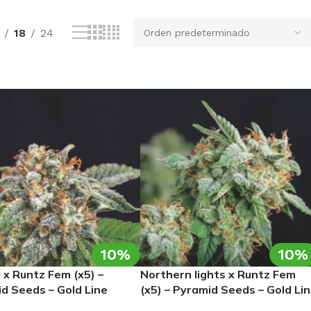
18
24
10%
10%
 x Runtz Fem (x5) –
Northern lights x Runtz Fem
d Seeds – Gold Line
(x5) – Pyramid Seeds – Gold Li