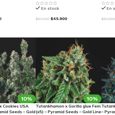
En stock
En 
0
$
45.900
$
51.000
$
51.000
ARRITO
AGREGAR AL CARRITO
AGREG
10%
10%
x Cookies USA
Tutankhamon x Gorilla glue Fem
Tutank
OTIC GENETIX
RI
amid Seeds – Gold
(x5) – Pyramid Seeds – Gold Line
– Pyra