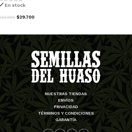
En stock
$
29.700
$
33.000
AGREGAR AL CARRITO
NUESTRAS TIENDAS
ENVÍOS
PRIVACIDAD
TÉRMINOS Y CONDICIONES
GARANTÍA