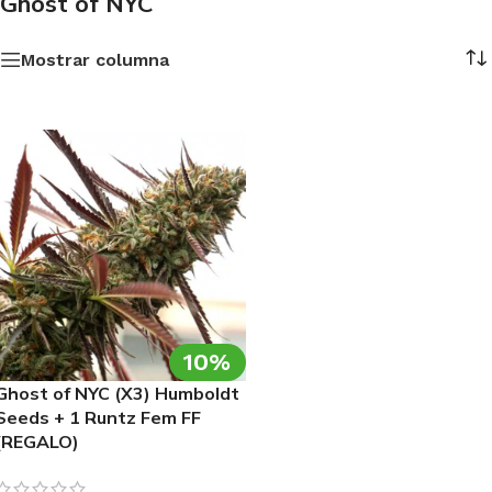
Ghost of NYC
Mostrar columna
10%
Ghost of NYC (X3) Humboldt
Seeds + 1 Runtz Fem FF
(REGALO)