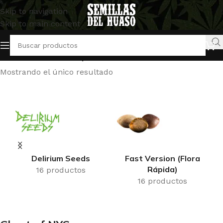
Skip to navigation
Skip to main content
Inicio
/
Productos etiquetados “Ghost of NYC”
Mostrando el único resultado
Delirium Seeds
Fast Version (Flora
Rápida)
16 productos
16 productos