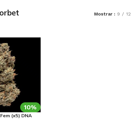
orbet
Mostrar
9
12
10%
 Fem (x5) DNA