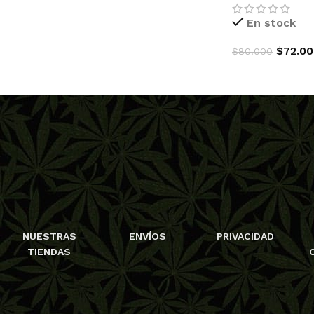
En stock
$
72.0
$
80.000
AGREGAR AL C
NUESTRAS
ENVÍOS
PRIVACIDAD
TIENDAS
 SEEDS
EX