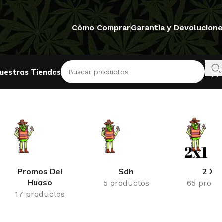
Cómo Comprar
Garantía y Devolucion
uestras Tiendas
Mostrando el único resultado
Promos Del
Sdh
2 X 1
Huaso
5 productos
65 produ
17 productos