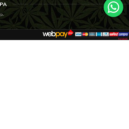
YAL QUEEN SEEDS
SPA
EDSTOCKERS
go.
EDSMAN
NSI SEEDS
AMAN GENETICS
LENT SEEDS
RAIN MACHINE
PER SATIVA SEEDS
EET SEEDS
 SEEDS
E KUSH BROTHERS
IKOMA SEEDS