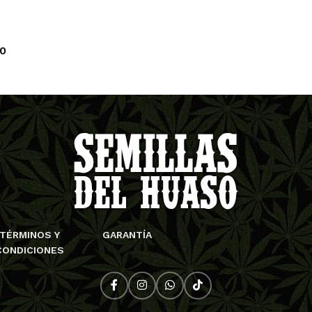
00
ARRITO
TÉRMINOS Y
GARANTÍA
CONDICIONES
OTIC GENETIX
RI