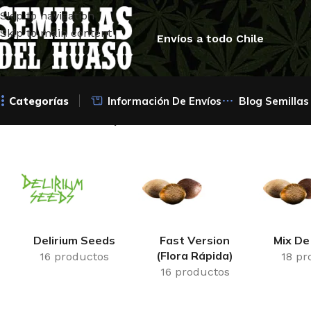
Skip to navigation
Skip to main content
Envíos a todo Chile
Categorías
Información De Envíos
Blog Semillas
Inicio
/
Productos etiquetados “Gelato Sorbet”
Delirium Seeds
Fast Version
Mix De
(Flora Rápida)
16 productos
18 pr
16 productos