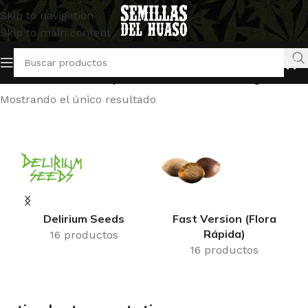
Skip to navigation
Skip to main content
Inicio
/
Productos etiquetados “estimulante vegetativo”
Mostrando el único resultado
Delirium Seeds
Fast Version (Flora
Rápida)
16 productos
16 productos