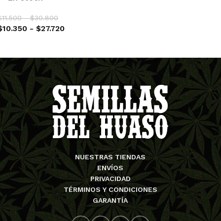
$
11.500
-
$
30.800
$
10.350
-
$
27.720
SELECCIONAR OPCIONES
NUESTRAS TIENDAS
ENVÍOS
PRIVACIDAD
TÉRMINOS Y CONDICIONES
GARANTÍA