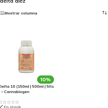
delta diez
Mostrar columna
10%
Delta 10 (150ml | 500ml | 5lts
) – Cannabiogen
En stock