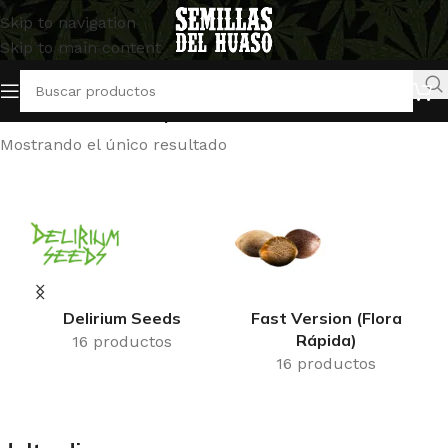
Skip to navigation
Skip to main content
Inicio
/
Productos etiquetados “delta diez”
Mostrando el único resultado
Delirium Seeds
Fast Version (Flora
Rápida)
16 productos
16 productos