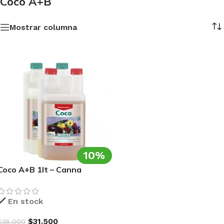
Coco A+B
Mostrar columna
10%
Coco A+B 1lt – Canna
En stock
$
31.500
$
35.000