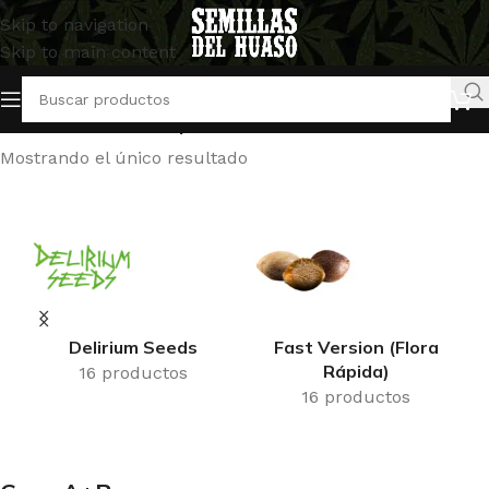
Skip to navigation
Skip to main content
Inicio
/
Productos etiquetados “Coco A+B”
Mostrando el único resultado
Delirium Seeds
Fast Version (Flora
Rápida)
16 productos
16 productos