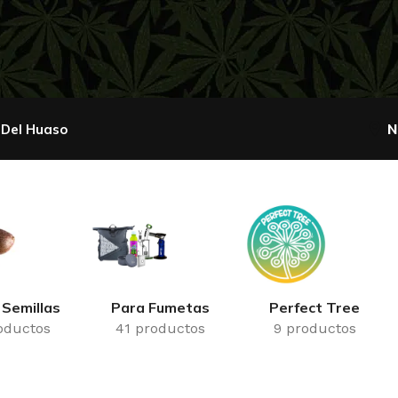
 Del Huaso
N
dh
2 X 1
Advanced
Nutrients
ductos
65 productos
26 productos