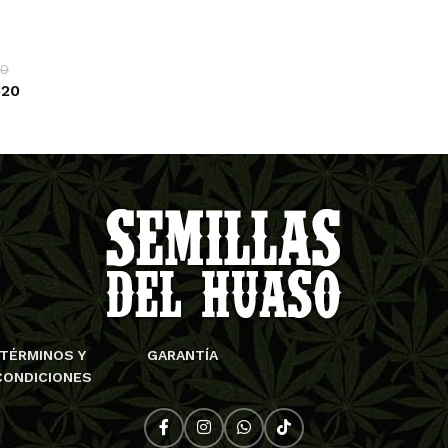
ATEFUL SEEDS
RO
EEN HOUSE SEEDS
SE
00
GH SPEED BUDS
SE
520
MBOLDT SEEDS COMPANY
SE
OPCIONES
MBOLDT SEEDS
SH
 HOUSE GENETICS
SI
MIKO SEEDS
ST
DICAL SEEDS
SU
SCA SEEDS
SW
RADISE SEEDS
TH
TÉRMINOS Y
GARANTÍA
CONDICIONES
RFECT TREE
TH
SITRONICS
TR