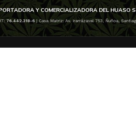
RAMID SEEDS
WO
PORTADORA Y COMERCIALIZADORA DEL HUASO 
UT:
76.442.318-6
| Casa Matriz: Av. Irarrázaval 753, Ñuñoa, Santia