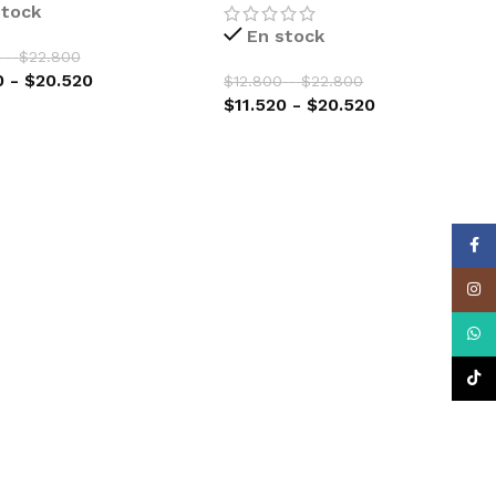
stock
En stock
-
$
22.800
0
-
$
20.520
$
12.800
-
$
22.800
$
11.520
-
$
20.520
CIONAR OPCIONES
SELECCIONAR OPCIONES
Face
Insta
What
TikTo
PPER SEEDS