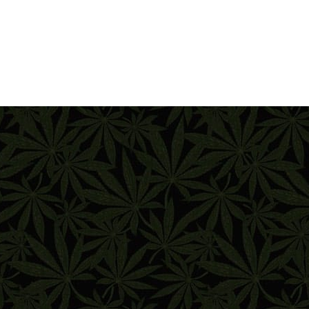
YAL QUEEN SEEDS
EDSTOCKERS
EDSMAN
NSI SEEDS
AMAN GENETICS
LENT SEEDS
RAIN MACHINE
PER SATIVA SEEDS
EET SEEDS
 SEEDS
E KUSH BROTHERS
IKOMA SEEDS