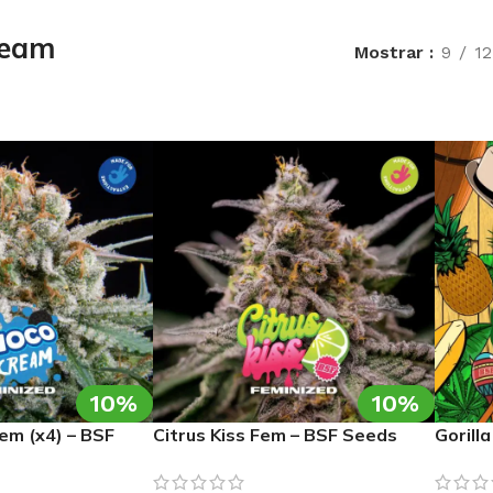
ream
Mostrar
9
12
10%
10%
em (x4) – BSF
Citrus Kiss Fem – BSF Seeds
Gorill