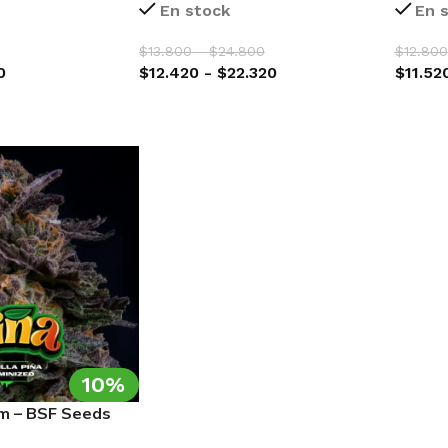
En stock
En 
$
13.800
-
$
24.800
$
12.800
0
$
12.420
-
$
22.320
$
11.52
ARRITO
SELECCIONAR OPCIONES
SELEC
10%
em – BSF Seeds
OTIC GENETIX
RI