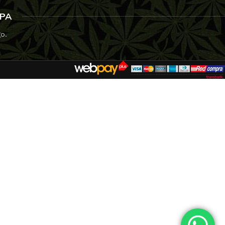
RLD OF SEEDS
SPA
go.