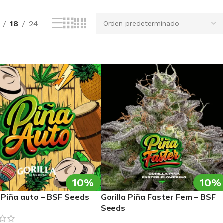
18
24
10%
10%
a Piña auto – BSF Seeds
Gorilla Piña Faster Fem – BSF
Seeds