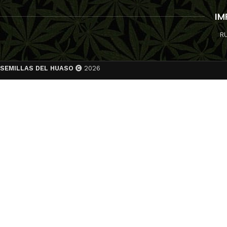
A SEEDS
PY
IM
R
SEMILLAS DEL HUASO
2026