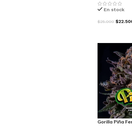
En stock
$
22.50
$
25.000
AGREGAR AL C
Gorilla Piña F
 SEEDS
EX