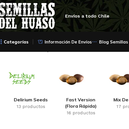
Skip to navigation
Skip to main content
Envíos a todo Chile
Categorías
Información De Envíos
Blog Semillas
Inicio
/
Productos etiquetados “choco cream”
Perfect Tree
Promos Del
S
Huaso
9 productos
5 pro
17 productos