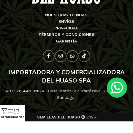
NUESTRAS TIENDAS
ENVÍOS
PRIVACIDAD
TÉRMINOS Y CONDICIONES
GARANTÍA
IMPORTADORA Y COMERCIALIZADORA
DEL HUASO SPA
RUT:
76.442.318-6
| Casa Matriz: Av. Irarrázaval 753, Ñuñoa,
Santiago.
SEMILLAS DEL HUASO
2026
Filtros
Menú
Carrito