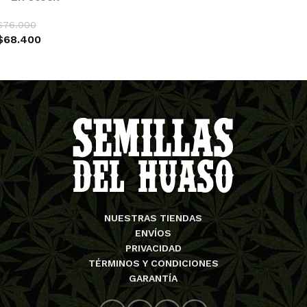
$
76.000
$
68.400
SELECCIONAR OPCIONES
NUESTRAS TIENDAS
ENVÍOS
PRIVACIDAD
TÉRMINOS Y CONDICIONES
GARANTÍA