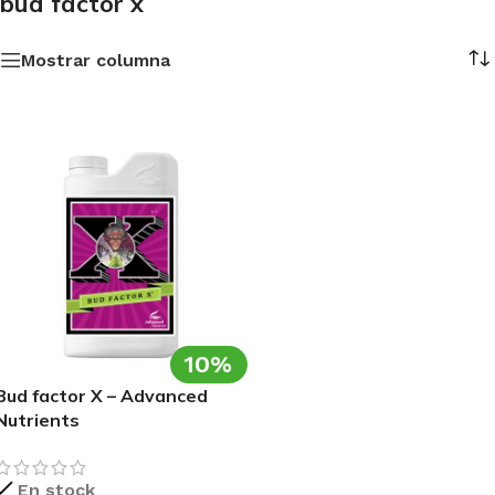
bud factor x
Mostrar columna
10%
Bud factor X – Advanced
Nutrients
En stock