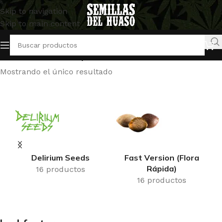
Skip to navigation
Skip to main content
Inicio
/
Productos etiquetados “bud factor x”
Mostrando el único resultado
Delirium Seeds
Fast Version (Flora
Rápida)
16 productos
16 productos