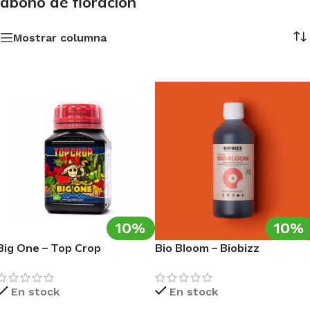
abono de floración
Mostrar columna
10%
10%
Big One – Top Crop
Bio Bloom – Biobizz
En stock
En stock