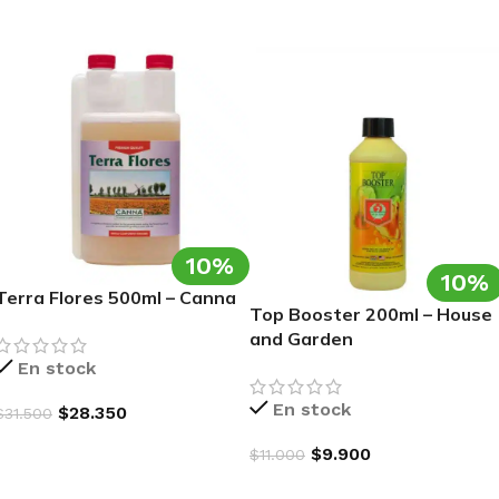
AGREGAR AL CARRITO
10%
10%
Terra Flores 500ml – Canna
Top Booster 200ml – House
and Garden
En stock
En stock
$
28.350
$
31.500
AGREGAR AL CARRITO
$
9.900
$
11.000
AGREGAR AL CARRITO