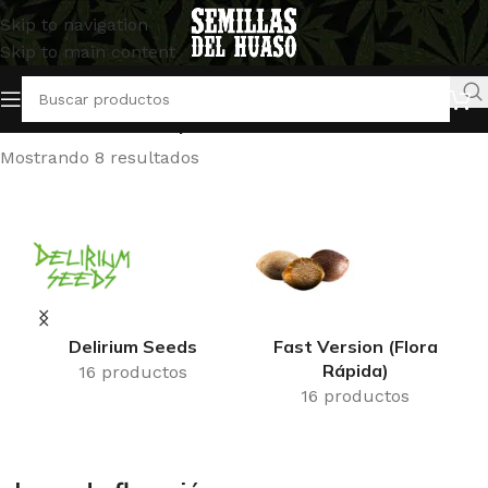
Skip to navigation
Skip to main content
Inicio
/
Productos etiquetados “abono de floración”
Mostrando 8 resultados
Delirium Seeds
Fast Version (Flora
Rápida)
16 productos
16 productos