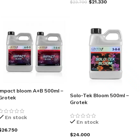
$
21.330
$
23.700
AGREGAR AL CARRITO
AGREGAR AL CARRITO
Impact bloom A+B 500ml –
Solo-Tek Bloom 500ml –
Grotek
Grotek
En stock
En stock
$
26.750
$
24.000
AGREGAR AL CARRITO