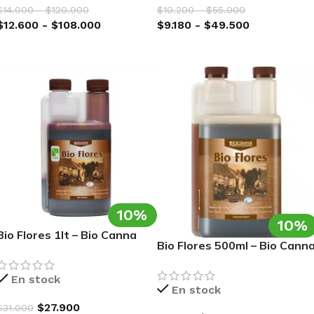
$
14.000
-
$
120.000
$
10.200
-
$
55.000
$
12.600
-
$
108.000
$
9.180
-
$
49.500
SELECCIONAR OPCIONES
SELECCIONAR OPCIONES
10%
10%
Bio Flores 1lt – Bio Canna
Bio Flores 500ml – Bio Cann
En stock
En stock
$
27.900
$
31.000