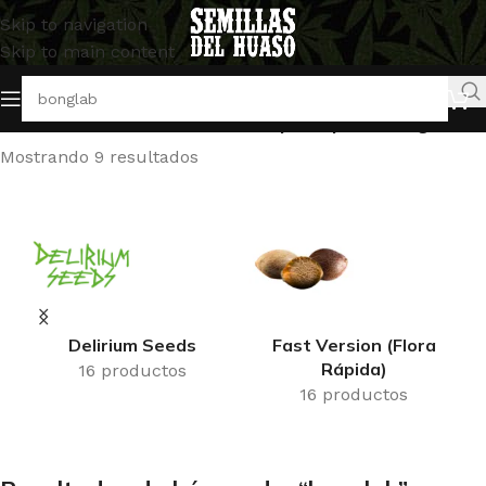
Skip to navigation
Skip to main content
Inicio
/
tienda
/
Resultados de búsqueda para “bonglab”
Mostrando 9 resultados
Delirium Seeds
Fast Version (Flora
Rápida)
16 productos
16 productos