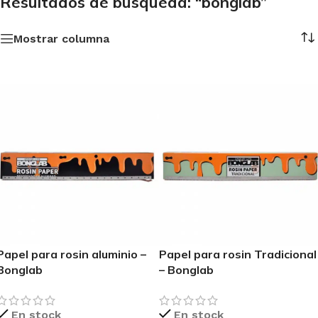
Resultados de búsqueda: “bonglab”
Mostrar columna
Papel para rosin aluminio –
Papel para rosin Tradicional
Bonglab
– Bonglab
En stock
En stock