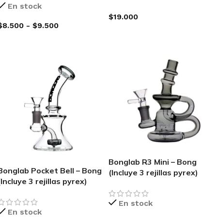
En stock
$
19.000
$
8.500
-
$
9.500
AGREGAR AL CARRITO
SELECCIONAR OPCIONES
Bonglab R3 Mini – Bong
Bonglab Pocket Bell – Bong
(Incluye 3 rejillas pyrex)
(Incluye 3 rejillas pyrex)
En stock
En stock