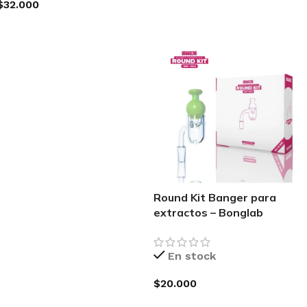
$
32.000
SELECCIONAR OPCIONES
SELECCIONAR OPCIONES
Round Kit Banger para
extractos – Bonglab
En stock
$
20.000
AGREGAR AL CARRITO