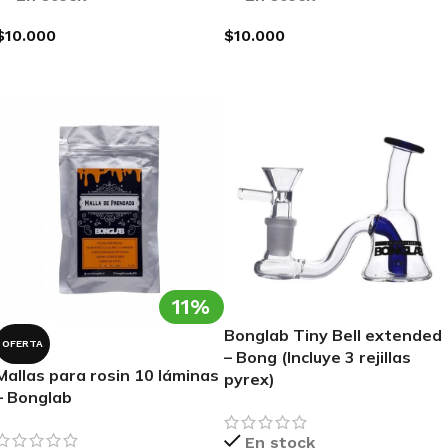
$
10.000
$
10.000
AGREGAR AL CARRITO
AGREGAR AL CARRITO
11%
Bonglab Tiny Bell extended
OFERTA
– Bong (Incluye 3 rejillas
Mallas para rosin 10 láminas
pyrex)
– Bonglab
En stock